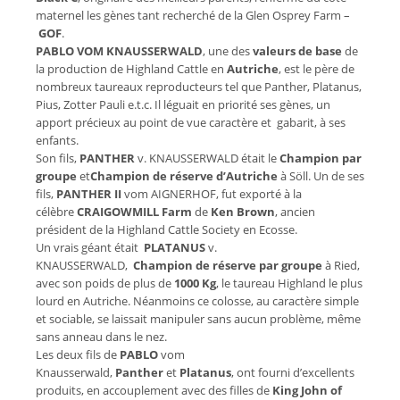
maternel les gènes tant recherché de la Glen Osprey Farm –
GOF
.
PABLO VOM KNAUSSERWALD
, une des
valeurs de base
de
la production de Highland Cattle en
Autriche
, est le père de
nombreux taureaux reproducteurs tel que Panther, Platanus,
Pius, Zotter Pauli e.t.c. Il léguait en priorité ses gènes, un
apport précieux au point de vue caractère et gabarit, à ses
enfants.
Son fils,
PANTHER
v. KNAUSSERWALD était le
Champion par
groupe
et
Champion de
réserve d’Autriche
à Söll. Un de ses
fils,
PANTHER II
vom AIGNERHOF, fut exporté à la
célèbre
CRAIGOWMILL Farm
de
Ken Brown
, ancien
président de la Highland Cattle Society en Ecosse.
Un vrais géant était
PLATANUS
v.
KNAUSSERWALD,
Champion de réserve par
groupe
à Ried,
avec son poids de plus de
1000 Kg
, le taureau Highland le plus
lourd en Autriche. Néanmoins ce colosse, au caractère simple
et sociable, se laissait manipuler sans aucun problème, même
sans anneau dans le nez.
Les deux fils de
PABLO
vom
Knausserwald,
Panther
et
Platanus
, ont fourni d’excellents
produits, en accouplement avec des filles de
King John of