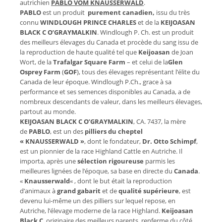
autrichien
PABLO VOM KNAUSSERWALD
.
PABLO
est un produit
purement canadien,
issu du très
connu
WINDLOUGH PRINCE CHARLES
et de la
KEIJOASAN
BLACK C O’GRAYMALKI
N
. Windlough P. Ch. est un produit
des meilleurs élevages du Canada et procède du sang issu de
la reproduction de haute qualité tel que
Keijoasan
de Joan
Wort, de la
Trafalgar Square
Farm
– et celui de la
Glen
Osprey Farm
(
GOF
), tous des élevages représentant l’élite du
Canada de leur époque. Windlough P.Ch., grace à sa
performance et ses semences disponibles au Canada, a de
nombreux descendants de valeur, dans les meilleurs élevages,
partout au monde.
KEIJOASAN BLACK C O’GRAYMALKIN
, CA. 7437, la mère
de
PABLO
, est un des
pilliers du cheptel
« KNAUSSERWALD »
, dont le fondateur,
Dr. Otto Schimpf
,
est un pionnier de la race Highland Cattle en Autriche. Il
importa, après une
sélection rigoureuse
parmis les
meilleures lignées de l’époque, sa base en directe du
Canada
.
«
Knausserwald
« , dont le but était la reproduction
d’animaux à
grand gabarit
et de
qualité supérieure
, est
devenu lui-même un des pilliers sur lequel repose, en
Autriche, l’élevage moderne de la race Highland.
Keijoasan
Black C
, originaire des meilleurs parents, renferme du côté