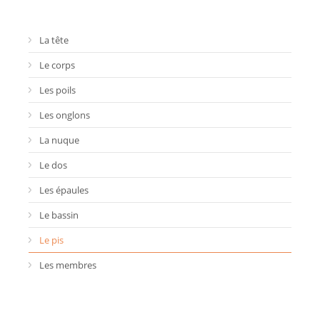
La tête
Le corps
Les poils
Les onglons
La nuque
Le dos
Les épaules
Le bassin
Le pis
Les membres