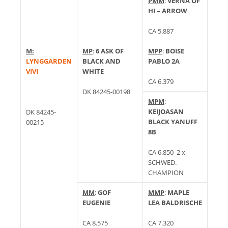
PMM
:
VERNA OF
HI – ARROW
CA 5.887
M:
MP
:
6 ASK OF
MPP
:
BOISE
LYNGGARDEN
BLACK AND
PABLO 2A
VIVI
WHITE
CA 6.379
DK 84245-00198
MPM
:
KEIJOASAN
DK 84245-
BLACK YANUFF
00215
8B
CA 6.850 2 x
SCHWED.
CHAMPION
MM
:
GOF
MMP
:
MAPLE
EUGENIE
LEA
BALDRISCHE
CA 8.575
CA 7.320