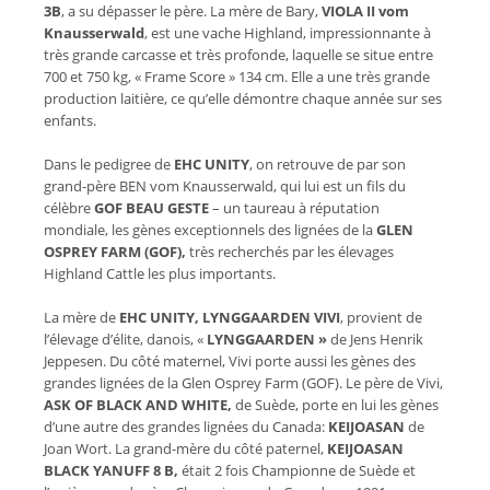
3B
, a su dépasser le père. La mère de Bary,
VIOLA II vom
Knausserwald
, est une vache Highland, impressionnante à
très grande carcasse et très profonde, laquelle se situe entre
700 et 750 kg, « Frame Score » 134 cm. Elle a une très grande
production laitière, ce qu’elle démontre chaque année sur ses
enfants.
Dans le pedigree de
EHC UNITY
, on retrouve de par son
grand-père BEN vom Knausserwald, qui lui est un fils du
célèbre
GOF BEAU GESTE
– un taureau à réputation
mondiale, les gènes exceptionnels des lignées de la
GLEN
OSPREY FARM (GOF),
très recherchés par les élevages
Highland Cattle les plus importants.
La mère de
EHC UNITY, LYNGGAARDEN VIVI
,
provient de
l’élevage d’élite, danois,
«
LYNGGAARDEN »
de Jens Henrik
Jeppesen. Du côté maternel, Vivi porte aussi les gènes des
grandes lignées de la Glen Osprey Farm (GOF). Le père de Vivi,
ASK OF BLACK AND WHITE,
de Suède, porte en lui les gènes
d’une autre des grandes lignées du Canada:
KEIJOASAN
de
Joan Wort. La grand-mère du côté paternel,
KEIJOASAN
BLACK YANUFF 8 B,
était 2 fois Championne de Suède et