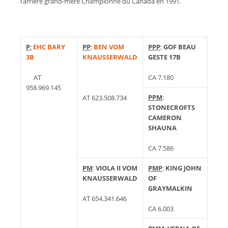
l’arrière grand-mère Championne du Canada en 1991.
P
:
EHC BARY
PP
:
BEN VOM
PPP
:
GOF
BEAU
3B
KNAUSSERWALD
GESTE 17B
AT
CA 7.180
958.969.145
PPM
:
AT 623.508.734
STONECROFTS
CAMERON
SHAUNA
CA 7.586
PM
:
VIOLA II VOM
PMP
:
KING JOHN
KNAUSSERWALD
OF
GRAYMALKIN
AT 654.341.646
CA 6.003