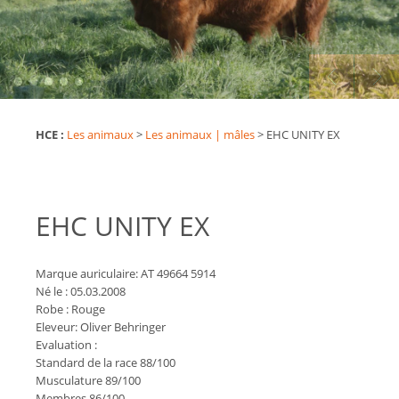
HCE :
Les animaux
>
Les animaux | mâles
>
EHC UNITY EX
EHC UNITY EX
Marque auriculaire: AT 49664 5914
Né le : 05.03.2008
Robe : Rouge
Eleveur: Oliver Behringer
Evaluation :
Standard de la race 88/100
Musculature 89/100
Membres 86/100