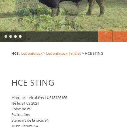
HCE :
Les animaux
>
Les animaux | mâles
>
HCE STING
HCE STING
Marque auriculaire: LU618126166
Né le: 31.03.2021
Robe: noire
Evaluation:
Standart de la race: 94
Musculature: 94