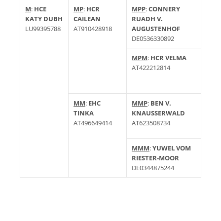
M
:
HCE
MP
:
HCR
MPP
:
CONNERY
KATY DUBH
CAILEAN
RUADH V.
LU99395788
AT910428918
AUGUSTENHOF
DE0536330892
MPM
:
HCR VELMA
AT422212814
MM
:
EHC
MMP
:
BEN V.
TINKA
KNAUSSERWALD
AT496649414
AT623508734
MMM
:
YUWEL VOM
RIESTER-MOOR
DE0344875244