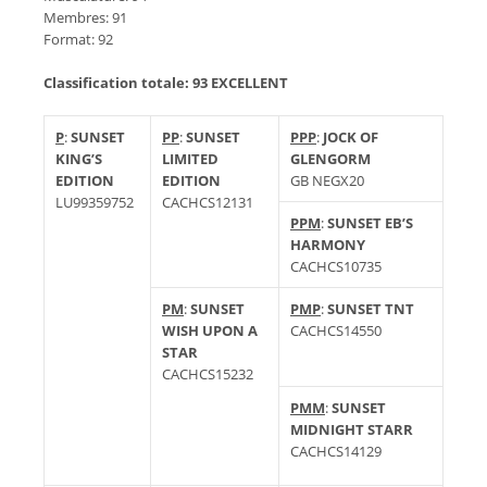
Membres: 91
Format: 92
Classification totale: 93 EXCELLENT
P
:
SUNSET
PP
:
SUNSET
PPP
:
JOCK OF
KING’S
LIMITED
GLENGORM
EDITION
EDITION
GB NEGX20
LU99359752
CACHCS12131
PPM
:
SUNSET EB’S
HARMONY
CACHCS10735
PM
:
SUNSET
PMP
:
SUNSET TNT
WISH UPON A
CACHCS14550
STAR
CACHCS15232
PMM
:
SUNSET
MIDNIGHT STARR
CACHCS14129