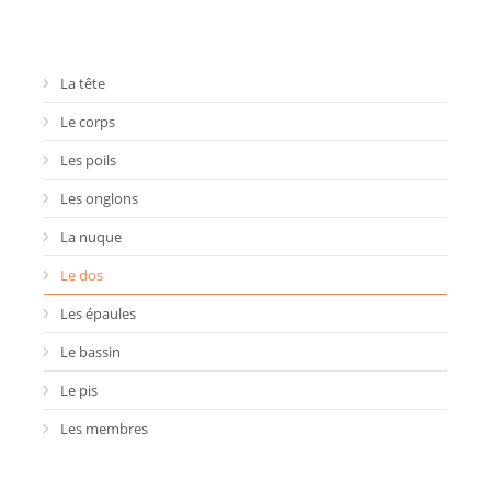
La tête
Le corps
Les poils
Les onglons
La nuque
Le dos
Les épaules
Le bassin
Le pis
Les membres