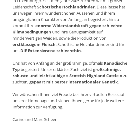
in Luxemburg
». Seit dem Jahre 2005 züchten wir mit großer
Leidenschaft
Schottische Hochlandrinder
. Diese Rasse hat
uns wegen ihrem wunderschönen Aussehen und ihrem
umgänglichem Charakter von Anfang an begeistert, hinzu
kommt ihre
enorme Widerstandskraft gegen schlechte
Klimabedingungen
und ihre Genügsamkeit auf
minderwertigen Weiden, sowie die Produktion von
erstklassigem Fleisch
. Schottische Hochlandrinder sind für
uns
DIE Extensivrasse schlechthin
.
Uns hat von Anfang an der großrahmige, oftmals
Kanadische
Typ
begeistert. Unser erklärtes Zuchtziel ist
großrahmige,
robuste und leichtkalbige « Scottish Highland Cattle »
zu
züchten,
gepaart mit bester internationaler Genetik
.
Wir wünschen Ihnen viel Freude bei Ihrer virtuellen Reise auf
unserer Homepage und stehen Ihnen gerne für jede weitere
Information zur Verfügung.
Carine und Marc Scheer