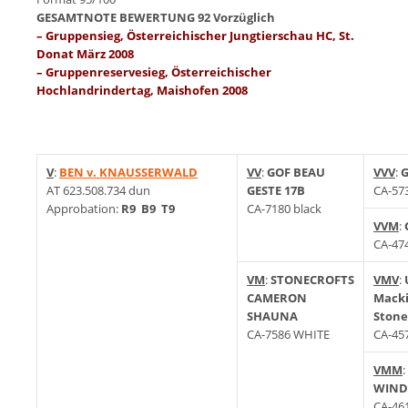
GESAMTNOTE BEWERTUNG 92 Vorzüglich
– Gruppensieg, Österreichischer Jungtierschau HC, St.
Donat März 2008
– Gruppenreservesieg, Österreichischer
Hochlandrindertag, Maishofen 2008
V
:
BEN v. KNAUSSERWALD
VV
:
GOF BEAU
VVV
:
G
AT 623.508.734 dun
GESTE 17B
CA-57
Approbation:
R9 B9 T9
CA-7180 black
VVM
:
CA-47
VM
:
STONECROFTS
VMV
:
CAMERON
Mack
SHAUNA
Stone
CA-7586 WHITE
CA-457
VMM
:
WIND
CA-46