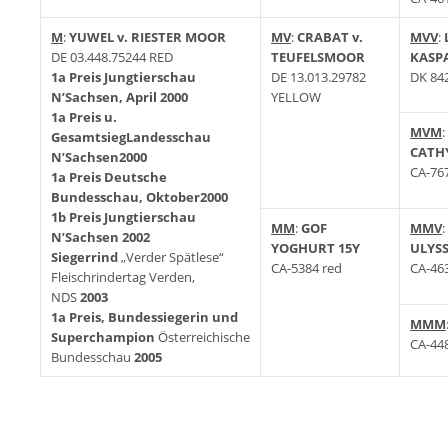
M
:
YUWEL v. RIESTER MOOR
MV
:
CRABAT v.
MVV
:
DE 03.448.75244 RED
TEUFELSMOOR
KASP
1a Preis
Jungtierschau
DE 13.013.29782
DK 84
N’Sachsen, April
2000
YELLOW
1a Preis u.
MVM
:
Gesamtsieg
Landesschau
CATH
N’Sachsen
2000
CA-76
1a Preis
Deutsche
Bundesschau, Oktober
2000
1b Preis
Jungtierschau
MM
:
GOF
MMV
:
N’Sachsen
2002
YOGHURT 15Y
ULYSS
Siegerrind
„Verder Spätlese“
CA-5384 red
CA-46
Fleischrindertag Verden,
NDS
2003
1a Preis, Bundessiegerin und
MMM
Superchampion
Österreichische
CA-44
Bundesschau
2005