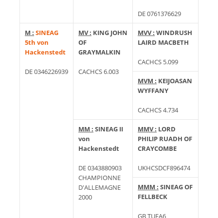
DE 0761376629
M :
SINEAG
MV :
KING JOHN
MVV :
WINDRUSH
5th von
OF
LAIRD MACBETH
Hackenstedt
GRAYMALKIN
CACHCS 5.099
DE 0346226939
CACHCS 6.003
MVM :
KEIJOASAN
WYFFANY
CACHCS 4.734
MM :
SINEAG II
MMV :
LORD
von
PHILIP RUADH OF
Hackenstedt
CRAYCOMBE
DE 0343880903
UKHCSDCF896474
CHAMPIONNE
MMM :
SINEAG OF
D'ALLEMAGNE
FELLBECK
2000
GB TUFA6