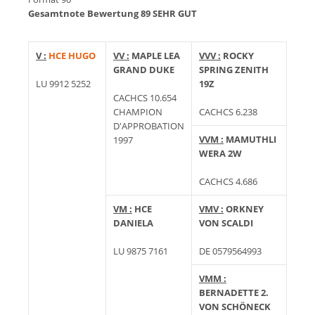
Gesamtnote Bewertung 89 SEHR GUT
V :
HCE HUGO
VV :
MAPLE LEA
VVV :
ROCKY
GRAND DUKE
SPRING ZENITH
LU 9912 5252
19Z
CACHCS 10.654
CHAMPION
CACHCS 6.238
D'APPROBATION
VVM :
MAMUTHLI
1997
WERA 2W
CACHCS 4.686
VM :
HCE
VMV :
ORKNEY
DANIELA
VON SCALDI
LU 9875 7161
DE 0579564993
VMM :
BERNADETTE 2.
VON SCHÖNECK