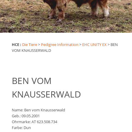
HCE :
Die Tiere
>
Pedigree Information
>
EHC UNITY EX
>
BEN
VOM KNAUSSERWALD
BEN VOM
KNAUSSERWALD
Name:
Ben vom Knausserwald
Geb.: 09.05.2001
Ohrmarke: AT 623.508.734
Farbe: Dun