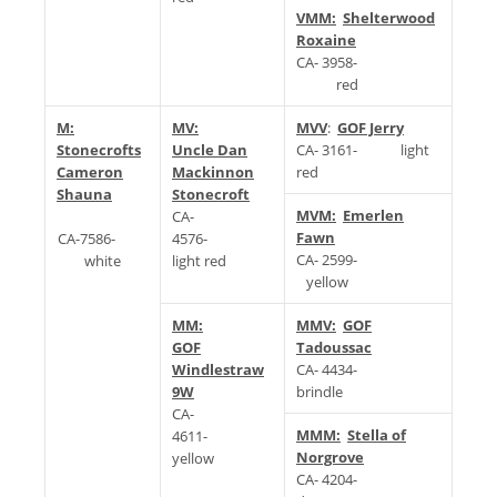
VMM:
Shelterwood
Roxaine
CA- 3958-
red
M:
MV:
MVV
:
GOF Jerry
Stonecrofts
Uncle Dan
CA- 3161- light
Cameron
Mackinnon
red
Shauna
Stonecroft
MVM:
Emerlen
CA-
Fawn
CA-7586-
4576-
CA- 2599-
white
light red
yellow
MM:
MMV:
GOF
GOF
Tadoussac
Windlestraw
CA- 4434-
9W
brindle
CA-
MMM:
Stella of
4611-
Norgrove
yellow
CA- 4204-