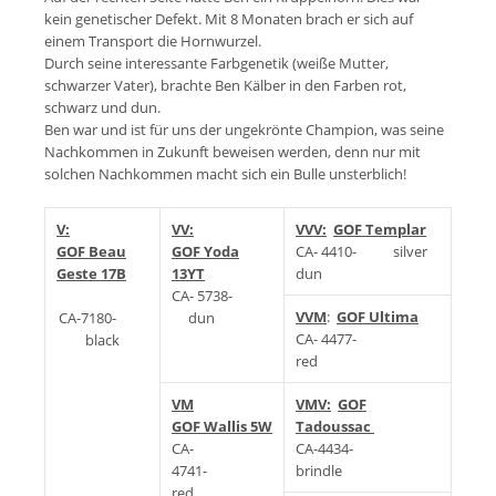
kein genetischer Defekt. Mit 8 Monaten brach er sich auf
einem Transport die Hornwurzel.
Durch seine interessante Farbgenetik (weiße Mutter,
schwarzer Vater), brachte Ben Kälber in den Farben rot,
schwarz und dun.
Ben war und ist für uns der ungekrönte Champion, was seine
Nachkommen in Zukunft beweisen werden, denn nur mit
solchen Nachkommen macht sich ein Bulle unsterblich!
V:
VV:
VVV:
GOF Templar
GOF Beau
GOF Yoda
CA- 4410- silver
Geste 17B
13YT
dun
CA- 5738-
VVM
:
GOF Ultima
CA-7180-
dun
CA- 4477-
black
red
VM
VMV:
GOF
GOF Wallis 5W
Tadoussac
CA-
CA-4434-
4741-
brindle
red