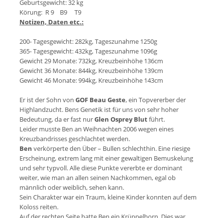
Geburtsgewicht: 32 kg
Körung: R 9 B9 T9
Notizen, Daten etc.:
200- Tagesgewicht: 282kg, Tageszunahme 1250g
365- Tagesgewicht: 432kg, Tageszunahme 1096g
Gewicht 29 Monate: 732kg, Kreuzbeinhöhe 136cm
Gewicht 36 Monate: 844kg, Kreuzbeinhöhe 139cm
Gewicht 46 Monate: 994kg, Kreuzbeinhöhe 143cm
Er ist der Sohn von
GOF Beau Geste
, ein Topvererber der
Highlandzucht. Bens Genetik ist für uns von sehr hoher
Bedeutung, da er fast nur
Glen Osprey Blut
führt.
Leider musste Ben an Weihnachten 2006 wegen eines
Kreuzbandrisses geschlachtet werden.
Ben
verkörperte den Über – Bullen schlechthin. Eine riesige
Erscheinung, extrem lang mit einer gewaltigen Bemuskelung
und sehr typvoll. Alle diese Punkte vererbte er dominant
weiter, wie man an allen seinen Nachkommen, egal ob
männlich oder weiblich, sehen kann.
Sein Charakter war ein Traum, kleine Kinder konnten auf dem
Koloss reiten.
Auf der rechten Seite hatte Ben ein Krüppelhorn. Dies war