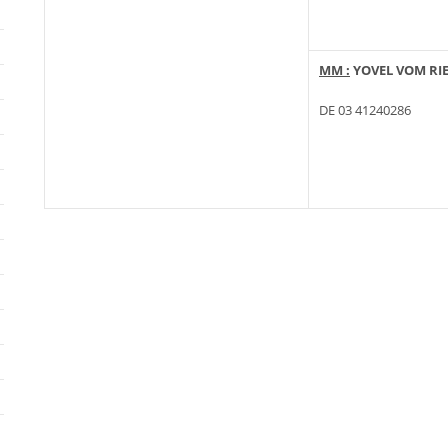
MM :
YOVEL VOM RI
DE 03 41240286