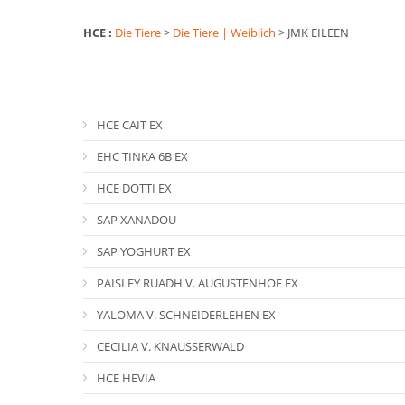
HCE :
Die Tiere
>
Die Tiere | Weiblich
>
JMK EILEEN
HCE CAIT EX
EHC TINKA 6B EX
HCE DOTTI EX
SAP XANADOU
SAP YOGHURT EX
PAISLEY RUADH V. AUGUSTENHOF EX
YALOMA V. SCHNEIDERLEHEN EX
CECILIA V. KNAUSSERWALD
HCE HEVIA