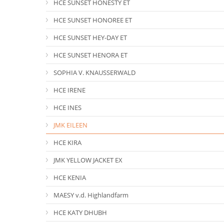
HCE SUNSET HONESTY ET
HCE SUNSET HONOREE ET
HCE SUNSET HEY-DAY ET
HCE SUNSET HENORA ET
SOPHIA V. KNAUSSERWALD
HCE IRENE
HCE INES
JMK EILEEN
HCE KIRA
JMK YELLOW JACKET EX
HCE KENIA
MAESY v.d. Highlandfarm
HCE KATY DHUBH