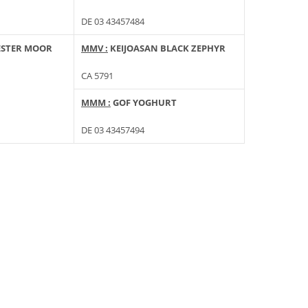
DE 03 43457484
ESTER MOOR
MMV :
KEIJOASAN BLACK ZEPHYR
CA 5791
MMM :
GOF YOGHURT
DE 03 43457494