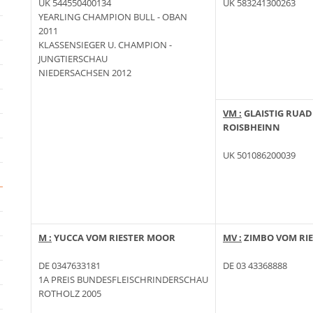
UK 544550400134
UK 583241300263
YEARLING CHAMPION BULL - OBAN
2011
KLASSENSIEGER U. CHAMPION -
JUNGTIERSCHAU
NIEDERSACHSEN 2012
VM :
GLAISTIG RUAD
ROISBHEINN
UK 501086200039
M :
YUCCA VOM RIESTER MOOR
MV :
ZIMBO VOM RI
DE 0347633181
DE 03 43368888
1A PREIS BUNDESFLEISCHRINDERSCHAU
ROTHOLZ 2005