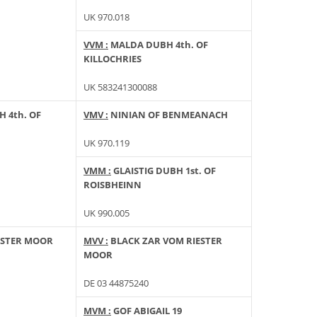
UK 970.018
VVM :
MALDA DUBH 4th. OF
KILLOCHRIES
UK 583241300088
H 4th. OF
VMV :
NINIAN OF BENMEANACH
UK 970.119
VMM :
GLAISTIG DUBH 1st. OF
ROISBHEINN
UK 990.005
ESTER MOOR
MVV :
BLACK ZAR VOM RIESTER
MOOR
DE 03 44875240
MVM :
GOF ABIGAIL 19