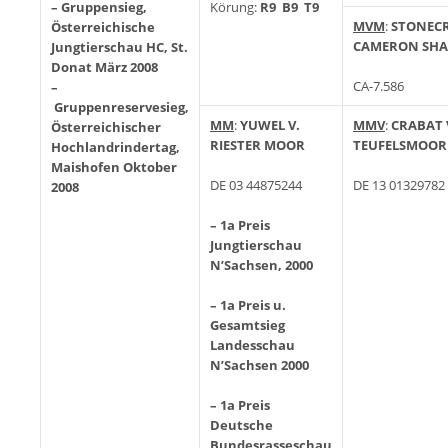
–
Gruppensieg,
Körung:
R9 B9 T9
MVM
:
STONEC
Österreichische
CAMERON SH
Jungtierschau HC, St.
Donat März 2008
CA-7.586
–
Gruppenreservesieg,
MM
:
YUWEL V.
MMV
:
CRABAT 
Österreichischer
RIESTER MOOR
TEUFELSMOOR
Hochlandrindertag,
Maishofen Oktober
DE 03 44875244
DE 13 01329782
2008
–
1a Preis
Jungtierschau
N’Sachsen, 2000
–
1a Preis u.
Gesamtsieg
Landesschau
N’Sachsen 2000
–
1a Preis
Deutsche
Bundesrasseschau