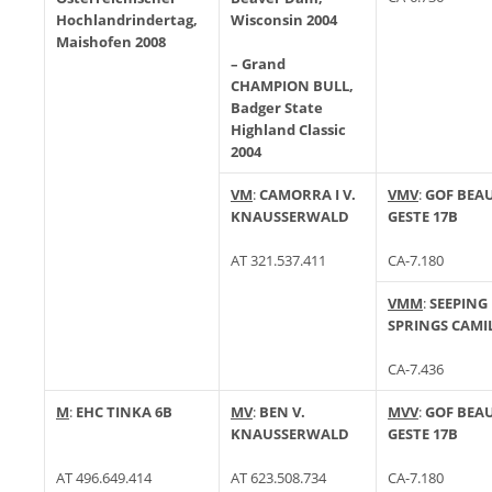
Hochlandrindertag,
Wisconsin 2004
Maishofen 2008
– Grand
CHAMPION BULL,
Badger State
Highland Classic
2004
VM
:
CAMORRA I V.
VMV
:
GOF BEA
KNAUSSERWALD
GESTE 17B
AT 321.537.411
CA-7.180
VMM
:
SEEPING
SPRINGS CAMI
CA-7.436
M
:
EHC TINKA 6B
MV
:
BEN V.
MVV
:
GOF BEA
KNAUSSERWALD
GESTE 17B
AT 496.649.414
AT 623.508.734
CA-7.180