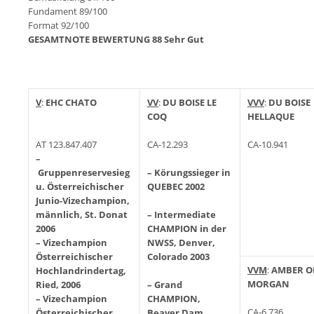
Fundament 89/100
Format 92/100
GESAMTNOTE BEWERTUNG 88 Sehr Gut
V
:
EHC CHATO
VV
:
DU BOISE LE
VVV
:
DU BOISE
COQ
HELLAQUE
AT 123.847.407
CA-12.293
CA-10.941
–
Gruppenreservesieg
– Körungssieger in
u. Österreichischer
QUEBEC 2002
Junio-Vizechampion,
männlich, St. Donat
– Intermediate
2006
CHAMPION in der
–
Vizechampion
NWSS, Denver,
Österreichischer
Colorado 2003
VVM
:
AMBER O
Hochlandrindertag,
MORGAN
Ried, 2006
– Grand
–
Vizechampion
CHAMPION,
CA-6.736
Österreichischer
Beaver Dam,