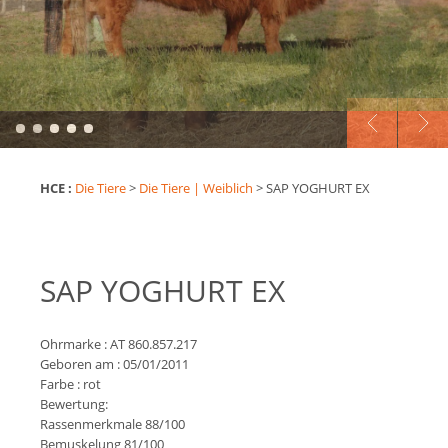
HCE :
Die Tiere
>
Die Tiere | Weiblich
>
SAP YOGHURT EX
SAP YOGHURT EX
Ohrmarke : AT 860.857.217
Geboren am : 05/01/2011
Farbe : rot
Bewertung:
Rassenmerkmale 88/100
Bemuskelung 81/100