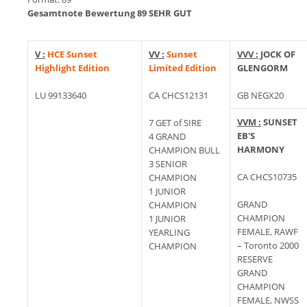
Gesamtnote Bewertung 89 SEHR GUT
V :
HCE Sunset
VV :
Sunset
VVV :
JOCK OF
Highlight Edition
Limited Edition
GLENGORM
LU 99133640
CA CHCS12131
GB NEGX20
VVM :
SUNSET
7 GET of SIRE
EB'S
4 GRAND
HARMONY
CHAMPION BULL
3 SENIOR
CA CHCS10735
CHAMPION
1 JUNIOR
GRAND
CHAMPION
CHAMPION
1 JUNIOR
FEMALE, RAWF
YEARLING
– Toronto 2000
CHAMPION
RESERVE
GRAND
CHAMPION
FEMALE, NWSS