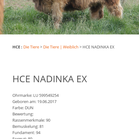
HCE :
Die Tiere
>
Die Tiere | Weiblich
>
HCE NADINKA EX
HCE NADINKA EX
Ohrmarke: LU 599549254
Geboren am: 19.06.2017
Farbe: DUN
Bewertung:
Rassenmerkmale: 90
Bemuskelung: 81
Fundament: 94
Format: 89