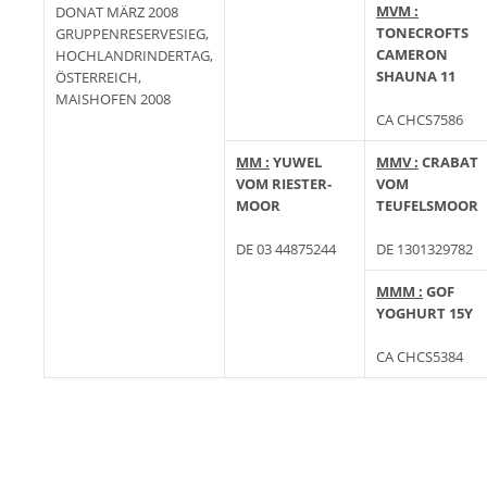
MVM :
DONAT MÄRZ 2008
TONECROFTS
GRUPPENRESERVESIEG,
CAMERON
HOCHLANDRINDERTAG,
SHAUNA 11
ÖSTERREICH,
MAISHOFEN 2008
CA CHCS7586
MM :
YUWEL
MMV :
CRABAT
VOM RIESTER-
VOM
MOOR
TEUFELSMOOR
DE 03 44875244
DE 1301329782
MMM :
GOF
YOGHURT 15Y
CA CHCS5384