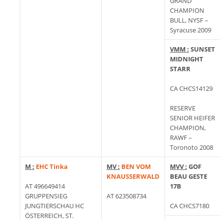
GRAND
CHAMPION
BULL, NYSF –
Syracuse 2009
VMM :
SUNSET
MIDNIGHT
STARR
CA CHCS14129
RESERVE
SENIOR HEIFER
CHAMPION,
RAWF –
Toronoto 2008
M :
EHC Tinka
MV :
BEN VOM
MVV :
GOF
KNAUSSERWALD
BEAU GESTE
AT 496649414
17B
GRUPPENSIEG
AT 623508734
JUNGTIERSCHAU HC
CA CHCS7180
ÖSTERREICH, ST.