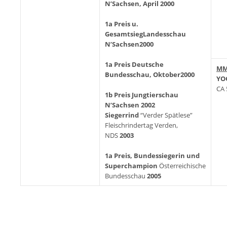
N’Sachsen, April 2000
1a Preis u.
Gesamtsieg
Landesschau
N’Sachsen
2000
1a Preis
Deutsche
M
Bundesschau, Oktober
2000
YO
CA 
1b Preis
Jungtierschau
N’Sachsen
2002
Siegerrind
“Verder Spätlese”
Fleischrindertag Verden,
NDS
2003
1a Preis, Bundessiegerin und
Superchampion
Österreichische
Bundesschau
2005