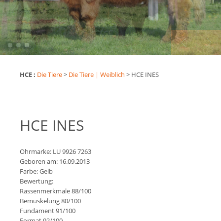
HCE :
Die Tiere
>
Die Tiere | Weiblich
>
HCE INES
HCE INES
Ohrmarke: LU 9926 7263
Geboren am: 16.09.2013
Farbe: Gelb
Bewertung:
Rassenmerkmale 88/100
Bemuskelung 80/100
Fundament 91/100
Format 92/100