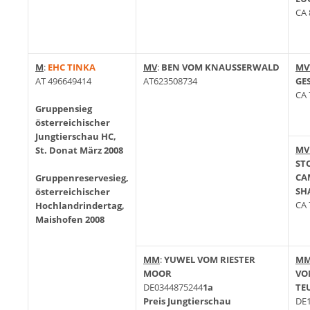
CA 
M
:
EHC TINKA
MV
:
BEN VOM KNAUSSERWALD
MV
AT 496649414
AT623508734
GE
CA 
Gruppensieg
österreichischer
Jungtierschau HC,
M
St. Donat März 2008
ST
CA
Gruppenreservesieg,
SH
österreichischer
CA 
Hochlandrindertag,
Maishofen 2008
MM
:
YUWEL VOM RIESTER
M
MOOR
VO
DE0344875244
1a
TE
Preis Jungtierschau
DE