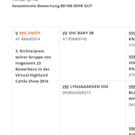
Gesamtnote Bewertung 89/100 SEHR GUT
V
:
EHC UNITY
VV
:
EHC BARY 3B
VV
AT 496645914
AT 958969145
KN
AT
3. Richterpreis
VV
seiner Gruppe von
VO
insgesamt 23
KN
Bewerbern in der
AT
Virtual Highland
Cattle Show 2014
VM
:
LYNGGAARDEN VIVI
VM
DK08424500215
BL
WH
DK
V
EU